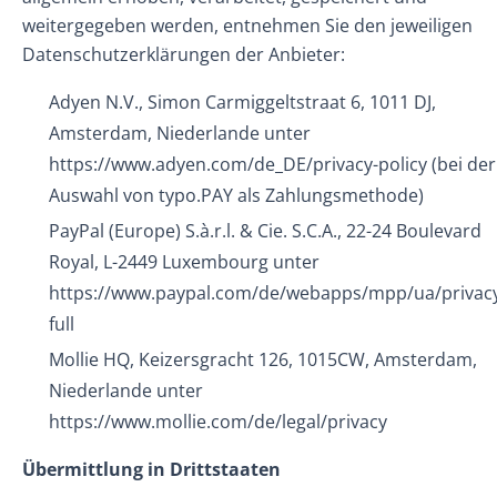
weitergegeben werden, entnehmen Sie den jeweiligen
Datenschutzerklärungen der Anbieter:
Adyen N.V., Simon Carmiggeltstraat 6, 1011 DJ,
Amsterdam, Niederlande unter
https://www.adyen.com/de_DE/privacy-policy
(bei der
Auswahl von typo.PAY als Zahlungsmethode)
PayPal (Europe) S.à.r.l. & Cie. S.C.A., 22-24 Boulevard
Royal, L-2449 Luxembourg unter
https://www.paypal.com/de/webapps/mpp/ua/privac
full
Mollie HQ, Keizersgracht 126, 1015CW, Amsterdam,
Niederlande unter
https://www.mollie.com/de/legal/privacy
Übermittlung in Drittstaaten